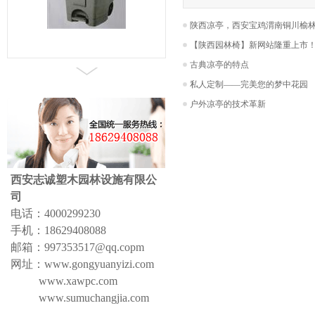
陕西凉亭，西安宝鸡渭南铜川榆林延
【陕西园林椅】新网站隆重上市
古典凉亭的特点
宝鸡可移动塑料垃圾桶_宝鸡挂...
私人定制——完美您的梦中花园
户外凉亭的技术革新
西安志诚塑木园林设施有限公
司
电话：4000299230
手机：18629408088
邮箱：
997353517@qq.copm
网址：
www.gongyuanyizi.com
www.xawpc.com
www.sumuchangjia.com