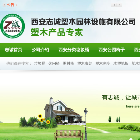
公告：
志诚首页
公司介绍
西安分类垃圾桶
西安公园椅子
西
他们都在搜索：
垃圾桶
休闲椅
围树椅
塑木廊架
塑木凉亭
木塑地板
塑木